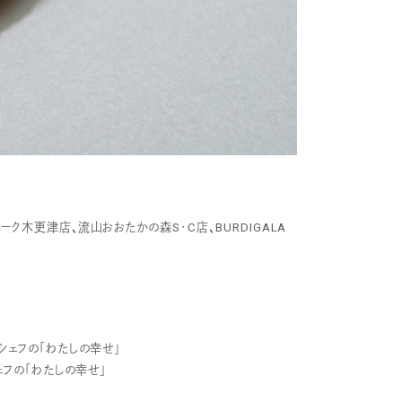
パーク木更津店
、
流山おおたかの森S･C店
、
BURDIGALA
ェフの「わたしの幸せ」