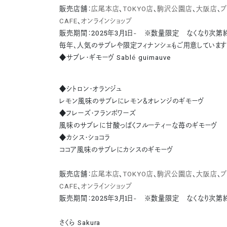
販売店舗：
広尾本店
、
TOKYO店
、
駒沢公園店
、
大阪店
、
ブ
CAFE
、
オンラインショップ
販売期間：2025年3月1日- ※数量限定 なくなり次第
毎年、人気のサブレや限定フィナンシェもご用意していま
◆サブレ・ギモーヴ Sablé guimauve
◆シトロン・オランジュ
レモン風味のサブレにレモン＆オレンジのギモーヴ
◆フレーズ・フランボワーズ
風味のサブレに甘酸っぱくフルーティーな苺のギモーヴ
◆カシス・ショコラ
ココア風味のサブレにカシスのギモーヴ
販売店舗：
広尾本店
、
TOKYO店
、
駒沢公園店
、
大阪店
、
ブ
CAFE
、
オンラインショップ
販売期間：2025年3月1日- ※数量限定 なくなり次第
さくら Sakura