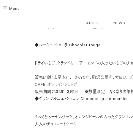
menu
Menu
色とりどりの春のお菓子を販売いたします
BURDIGALAのパティシエがひとつひとつ丁寧に仕上げ
ABOUT
NEWS
今年の新作 チョコレートケーキを2種ご紹介いたします
◆ルージュ・ショコラ Chocolat rouge
ドライいちご、クランベリー、アーモンドの入ったいちごのチ
販売店舗：
広尾本店
、
TOKYO店
、
駒沢公園店
、
大阪店
、
ブ
CAFE
、
オンラインショップ
販売期間：2025年3月1日- ※数量限定 なくなり次第
◆グランマルニエ・ショコラ Chocolat grand marnier
クルミとヘーゼルナッツ、オレンジピールの入ったグランマ
大人のチョコレートケーキ