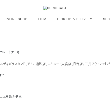
「Gâteau de printemps」
期間限定発売
ています
ONLINE SHOP
ITEM
PICK UP & DELIVERY
SHO
ョコレートケーキ
ルディガラスタンド
、
アトレ浦和店
、
エキュート大宮店
、
日吉店
、
三井アウトレット
終了
ルニエを効かせた