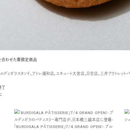
ュを合わせた春限定商品
ルディガラスタンド
、
アトレ浦和店
、
エキュート大宮店
、
日吉店
、
三井アウトレット
終了
に
シ
「BURDIGALA PÂTISSERIE」7/4 GRAND OPEN!-ブル